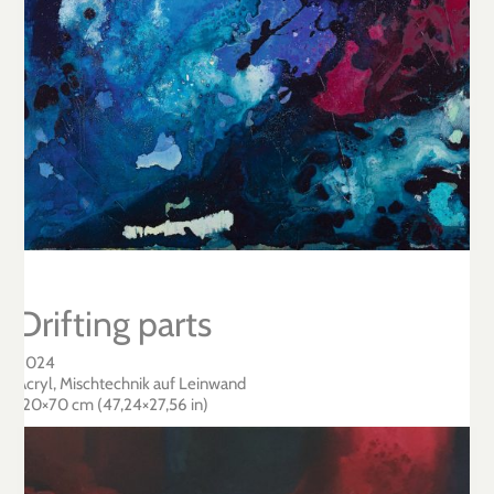
Drifting parts
2024
Acryl, Mischtechnik auf Leinwand
120×70 cm (47,24×27,56 in)