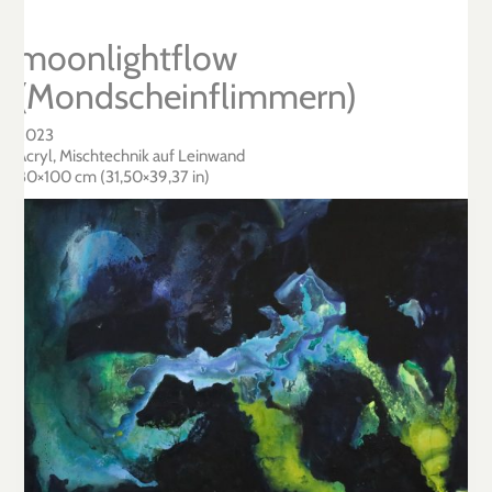
moonlightflow
(Mondscheinflimmern)
2023
Acryl, Mischtechnik auf Leinwand
80×100 cm (31,50×39,37 in)