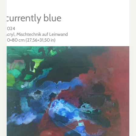
currently blue
2024
Acryl, Mischtechnik auf Leinwand
70×80 cm (27,56×31,50 in)