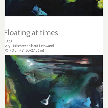
Floating at times
2023
Acryl, Mischtechnik auf Leinwand
80×70 cm (31,50×27,56 in)