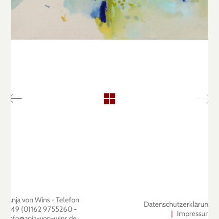
Anja von Wins - Telefon
Datenschutzerklärung
+49 (0)162 9755260
-
|
Impressum
info@anja-von-wins.de