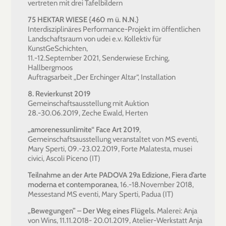
vertreten mit drei Tafelbildern
75 HEKTAR WIESE {460 m ü. N.N.}
Interdisziplinäres Performance-Projekt im öffentlichen
Landschaftsraum von udei e.v. Kollektiv für
KunstGeSchichten,
11.-12.September 2021, Senderwiese Erching,
Hallbergmoos
Auftragsarbeit „Der Erchinger Altar“, Installation
8. Revierkunst 2019
Gemeinschaftsausstellung mit Auktion
28.-30.06.2019, Zeche Ewald, Herten
„amorenessunlimite“ Face Art 2019
,
Gemeinschaftsausstellung veranstaltet von MS eventi,
Mary Sperti, 09.-23.02.2019, Forte Malatesta, musei
civici, Ascoli Piceno (IT)
Teilnahme an der Arte PADOVA 29a Edizione, Fiera d’arte
moderna et contemporanea
, 16.-18.November 2018,
Messestand MS eventi, Mary Sperti, Padua (IT)
„Bewegungen” – Der Weg eines Flügels.
Malerei: Anja
von Wins, 11.11.2018- 20.01.2019, Atelier-Werkstatt Anja