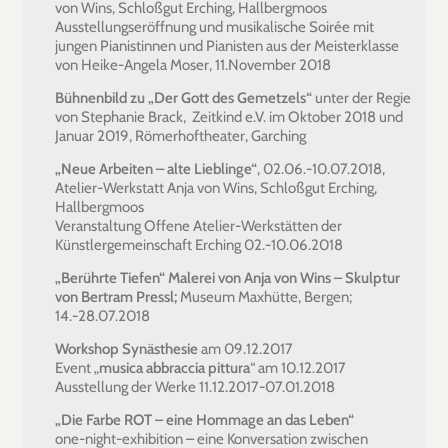
von Wins, Schloßgut Erching, Hallbergmoos
Ausstellungseröffnung und musikalische Soirée mit
jungen Pianistinnen und Pianisten aus der Meisterklasse
von Heike-Angela Moser, 11.November 2018
Bühnenbild zu „Der Gott des Gemetzels“
unter der Regie
von Stephanie Brack, Zeitkind e.V. im Oktober 2018 und
Januar 2019, Römerhoftheater, Garching
„Neue Arbeiten – alte Lieblinge“
, 02.06.-10.07.2018,
Atelier-Werkstatt Anja von Wins, Schloßgut Erching,
Hallbergmoos
Veranstaltung Offene Atelier-Werkstätten der
Künstlergemeinschaft Erching 02.-10.06.2018
„Berührte Tiefen“
Malerei von Anja von Wins – Skulptur
von Bertram Pressl;
Museum Maxhütte, Bergen;
14.-28.07.2018
Workshop Synästhesie
am 09.12.2017
Event „
musica abbraccia pittura
“ am 10.12.2017
Ausstellung der Werke 11.12.2017-07.01.2018
„Die Farbe ROT – eine Hommage an das Leben“
one-night-exhibition – eine Konversation zwischen