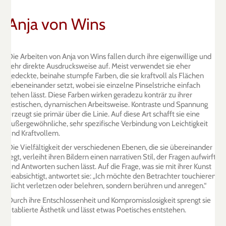
Anja von Wins
Die Arbeiten von Anja von Wins fallen durch ihre eigenwillige und
sehr direkte Ausdrucksweise auf. Meist verwendet sie eher
gedeckte, beinahe stumpfe Farben, die sie kraftvoll als Flächen
nebeneinander setzt, wobei sie einzelne Pinselstriche einfach
stehen lässt. Diese Farben wirken geradezu konträr zu ihrer
gestischen, dynamischen Arbeitsweise. Kontraste und Spannung
erzeugt sie primär über die Linie. Auf diese Art schafft sie eine
außergewöhnliche, sehr spezifische Verbindung von Leichtigkeit
und Kraftvollem.
Die Vielfältigkeit der verschiedenen Ebenen, die sie übereinander
legt, verleiht ihren Bildern einen narrativen Stil, der Fragen aufwirft
und Antworten suchen lässt. Auf die Frage, was sie mit ihrer Kunst
beabsichtigt, antwortet sie: „Ich möchte den Betrachter touchieren.
Nicht verletzen oder belehren, sondern berühren und anregen.“
Durch ihre Entschlossenheit und Kompromisslosigkeit sprengt sie
etablierte Ästhetik und lässt etwas Poetisches entstehen.