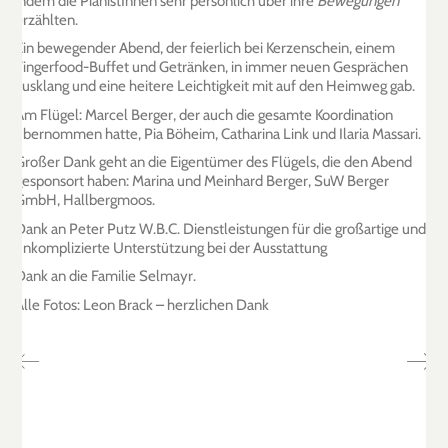
indem die PianistInnen sehr persönlich über ihre
Bewegungen
erzählten.
Ein bewegender Abend, der feierlich bei Kerzenschein, einem
Fingerfood-Buffet und Getränken, in immer neuen Gesprächen
ausklang und eine heitere Leichtigkeit mit auf den Heimweg gab.
Am Flügel: Marcel Berger, der auch die gesamte Koordination
übernommen hatte, Pia Böheim, Catharina Link und Ilaria Massari.
Großer Dank geht an die Eigentümer des Flügels, die den Abend
gesponsort haben: Marina und Meinhard Berger, SuW Berger
GmbH, Hallbergmoos.
Dank an Peter Putz W.B.C. Dienstleistungen für die großartige und
unkomplizierte Unterstützung bei der Ausstattung
Dank an die Familie Selmayr.
Alle Fotos: Leon Brack – herzlichen Dank