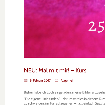
NEU: Mal mit mir! – Kurs
8. Februar 2017
Allgemein
Bisher habe ich Euch eingeladen, meine Bilder anzusehen
“Die eigene Linie finden“ – darum wird es in diesem Kur
zu schwelgen, im Tun aufzugehen – na,… einfach Spaß 